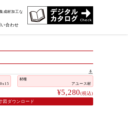
、集成材加工な
問い合わせ
材種
30x15
アユース材
¥5,280
(税込)
寸図ダウンロード