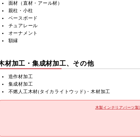
8
9
10
11
12
面材（直材・アール材）
親柱・小柱
15
16
17
18
19
ベースボード
22
23
24
25
26
チュアレール
29
30
オーナメント
■
は休業日です
額縁
木材加工・集成材加工、その他
造作材加工
集成材加工
不燃人工木材(
タイカライトウッド)・木材加工
木製インテリアパーツ製造