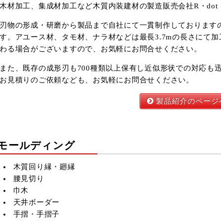
木材加工、集成材加工など木質内装建材の製造販売会社R・dot
刃物の形成・研磨から製品まで自社にて一貫制作しております
す。アユース材、タモ材、ナラ材などは最長3.7mの長さにて
わる場合がございますので、お気軽にお問合せください。
また、既存の成形刃も700種類以上保有し近似形状での対応も
お見積りのご依頼なども、お気軽にお問合せください。
製品紹介のページ
モールディング
木質回り縁・廻縁
腰見切り
2026年9月
巾木
火
水
木
金
土
天井ボーダー
1
2
3
4
5
手摺・手摺子