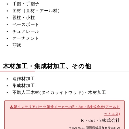
手摺・手摺子
面材（直材・アール材）
親柱・小柱
ベースボード
チュアレール
オーナメント
額縁
木材加工・集成材加工、その他
造作材加工
集成材加工
不燃人工木材(
タイカライトウッド)・木材加工
木製インテリアパーツ製造メーカーのR・dot・S株式会社(アールド
ットエス)
R・dot・S株式会社
〒820-0111 福岡県飯塚市有安958-20