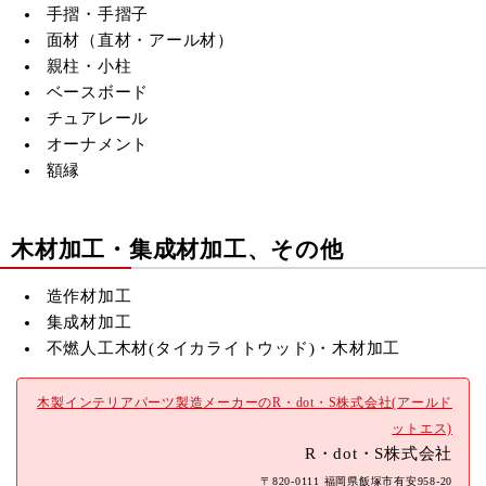
手摺・手摺子
面材（直材・アール材）
親柱・小柱
ベースボード
チュアレール
オーナメント
額縁
木材加工・集成材加工、その他
造作材加工
集成材加工
不燃人工木材(
タイカライトウッド)・木材加工
木製インテリアパーツ製造メーカーのR・dot・S株式会社(アールド
ットエス)
R・dot・S株式会社
〒820-0111 福岡県飯塚市有安958-20