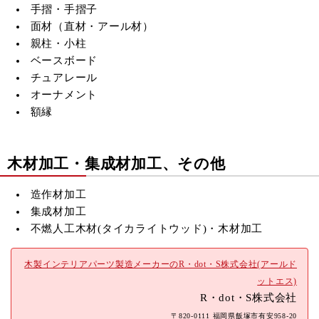
手摺・手摺子
面材（直材・アール材）
親柱・小柱
ベースボード
チュアレール
オーナメント
額縁
木材加工・集成材加工、その他
造作材加工
集成材加工
不燃人工木材(
タイカライトウッド)・木材加工
木製インテリアパーツ製造メーカーのR・dot・S株式会社(アールド
ットエス)
R・dot・S株式会社
〒820-0111 福岡県飯塚市有安958-20