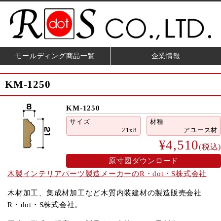
モールディング商品一覧
企業情報
KM-1250
KM-1250
サイズ
材種
21x8
アユース材
¥4,510
(税込)
原寸図ダウンロード
木製インテリアパーツ製造メーカーのR・dot・S株式会社
木材加工、集成材加工など木質内装建材の製造販売会社
R・dot・S株式会社。