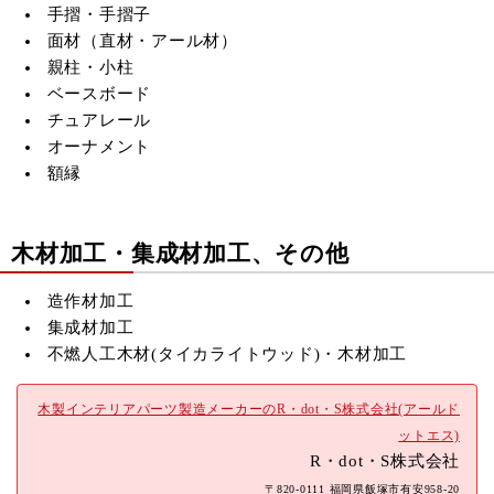
手摺・手摺子
面材（直材・アール材）
親柱・小柱
ベースボード
チュアレール
オーナメント
額縁
木材加工・集成材加工、その他
造作材加工
集成材加工
不燃人工木材(
タイカライトウッド)・木材加工
木製インテリアパーツ製造メーカーのR・dot・S株式会社(アールド
ットエス)
R・dot・S株式会社
〒820-0111 福岡県飯塚市有安958-20