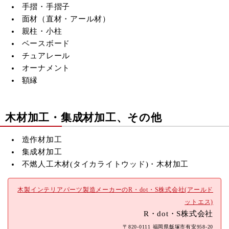
手摺・手摺子
面材（直材・アール材）
親柱・小柱
ベースボード
チュアレール
オーナメント
額縁
木材加工・集成材加工、その他
造作材加工
集成材加工
不燃人工木材(
タイカライトウッド)・木材加工
木製インテリアパーツ製造メーカーのR・dot・S株式会社(アールド
ットエス)
R・dot・S株式会社
〒820-0111 福岡県飯塚市有安958-20