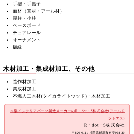
手摺・手摺子
面材（直材・アール材）
親柱・小柱
ベースボード
チュアレール
オーナメント
額縁
木材加工・集成材加工、その他
造作材加工
集成材加工
不燃人工木材(
タイカライトウッド)・木材加工
木製インテリアパーツ製造メーカーのR・dot・S株式会社(アールド
ットエス)
R・dot・S株式会社
〒820-0111 福岡県飯塚市有安958-20