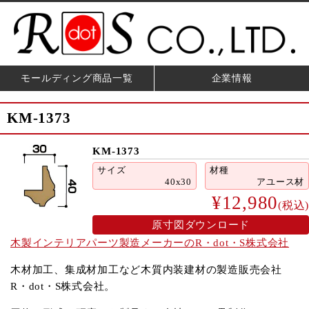
モールディング商品一覧
企業情報
KM-1373
KM-1373
サイズ
材種
40x30
アユース材
¥12,980
(税込)
原寸図ダウンロード
木製インテリアパーツ製造メーカーのR・dot・S株式会社
木材加工、集成材加工など木質内装建材の製造販売会社
R・dot・S株式会社。