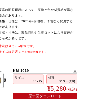
写真は閲覧環境によって、実物と色や材質感が異な
場合があります。
価格・仕様は、2025年4月現在。予告なく変更する
合があります。
形状・寸法は、製品特性や生産ロットにより誤差が
るものがあります。
寸法は全てmm単位です。
サイズは定尺Ｌ＝3,650mmです。
KM-1019
サイズ
材種
30x15
アユース材
¥5,280
(税込)
原寸図ダウンロード