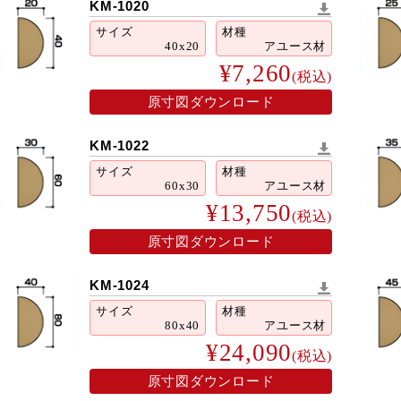
KM-1020
8
9
10
11
12
15
16
17
18
19
サイズ
材種
40x20
アユース材
22
23
24
25
26
¥7,260
(税込)
29
30
原寸図ダウンロード
■
は休業日です
KM-1022
サイズ
材種
60x30
アユース材
¥13,750
(税込)
原寸図ダウンロード
KM-1024
サイズ
材種
80x40
アユース材
¥24,090
(税込)
原寸図ダウンロード