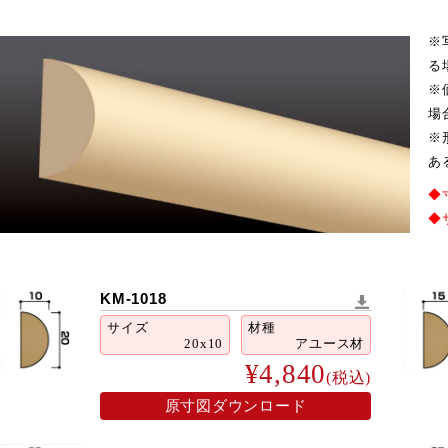
※
る
※
場
※
あ
◆
◆
KM-1018
サイズ
材種
20x10
アユース材
¥4,840
(税込)
2026年9月
火
水
木
金
土
原寸図ダウンロード
1
2
3
4
5