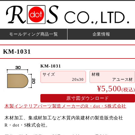
モールディング商品一覧
企業情報
KM-1031
KM-1031
サイズ
材種
20x30
アユース材
¥5,500
(税込)
原寸図ダウンロード
木製インテリアパーツ製造メーカーのR・dot・S株式会社
木材加工、集成材加工など木質内装建材の製造販売会社
R・dot・S株式会社。