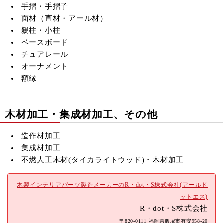
手摺・手摺子
面材（直材・アール材）
親柱・小柱
ベースボード
チュアレール
オーナメント
額縁
木材加工・集成材加工、その他
造作材加工
集成材加工
不燃人工木材(
タイカライトウッド)・木材加工
木製インテリアパーツ製造メーカーのR・dot・S株式会社(アールド
ットエス)
R・dot・S株式会社
〒820-0111 福岡県飯塚市有安958-20