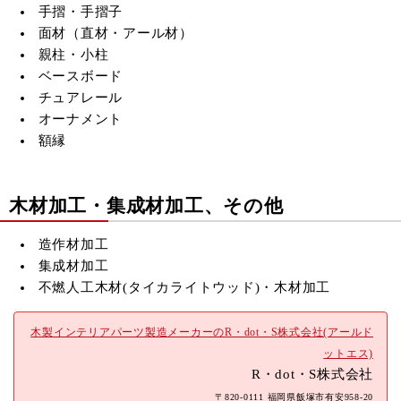
手摺・手摺子
面材（直材・アール材）
親柱・小柱
ベースボード
チュアレール
オーナメント
額縁
木材加工・集成材加工、その他
造作材加工
集成材加工
不燃人工木材(
タイカライトウッド)・木材加工
木製インテリアパーツ製造メーカーのR・dot・S株式会社(アールド
ットエス)
R・dot・S株式会社
〒820-0111 福岡県飯塚市有安958-20