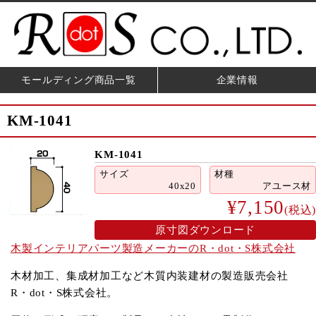
モールディング商品一覧
企業情報
KM-1041
KM-1041
サイズ
材種
40x20
アユース材
¥7,150
(税込)
原寸図ダウンロード
木製インテリアパーツ製造メーカーのR・dot・S株式会社
木材加工、集成材加工など木質内装建材の製造販売会社
R・dot・S株式会社。