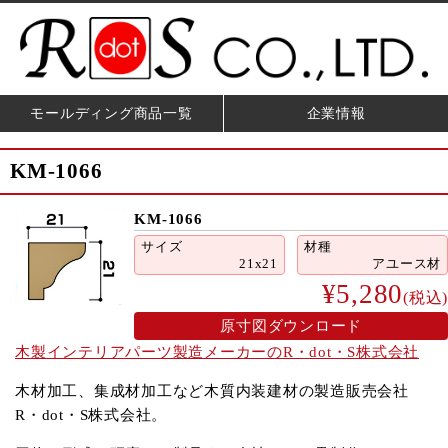
モールディング商品一覧
企業情報
KM-1066
KM-1066
サイズ
材種
21x21
アユース材
¥5,280
(税込)
原寸図ダウンロード
木製インテリアパーツ製造メーカーのR・dot・S株式会社
木材加工、集成材加工など木質内装建材の製造販売会社
R・dot・S株式会社。