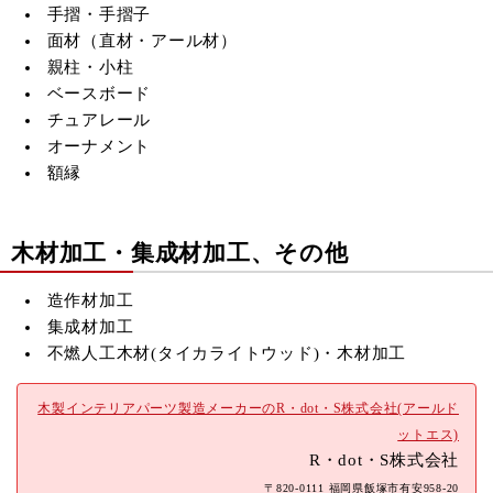
手摺・手摺子
面材（直材・アール材）
親柱・小柱
ベースボード
チュアレール
オーナメント
額縁
木材加工・集成材加工、その他
造作材加工
集成材加工
不燃人工木材(
タイカライトウッド)・木材加工
木製インテリアパーツ製造メーカーのR・dot・S株式会社(アールド
ットエス)
R・dot・S株式会社
〒820-0111 福岡県飯塚市有安958-20