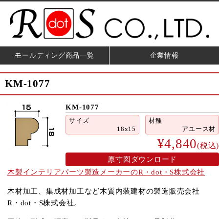
モールディング商品一覧
企業情報
KM-1077
KM-1077
サイズ
材種
18x15
アユース材
¥4,840
(税込)
原寸図ダウンロード
木製インテリアパーツ製造メーカーのR・dot・S株式会社
木材加工、集成材加工など木質内装建材の製造販売会社
R・dot・S株式会社。