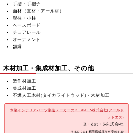
手摺・手摺子
面材（直材・アール材）
親柱・小柱
ベースボード
チュアレール
オーナメント
額縁
木材加工・集成材加工、その他
造作材加工
集成材加工
不燃人工木材(
タイカライトウッド)・木材加工
木製インテリアパーツ製造メーカーのR・dot・S株式会社(アールド
ットエス)
R・dot・S株式会社
〒820-0111 福岡県飯塚市有安958-20