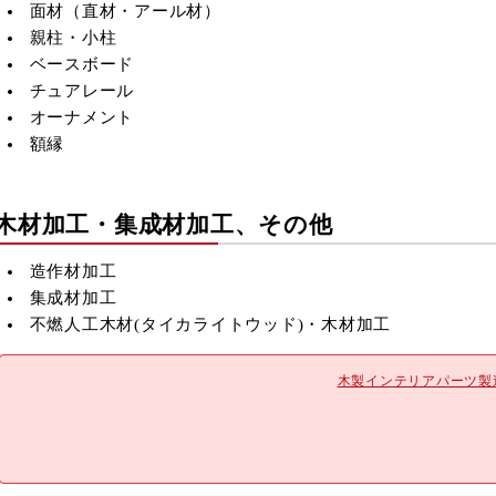
8
9
10
11
12
面材（直材・アール材）
親柱・小柱
15
16
17
18
19
ベースボード
22
23
24
25
26
チュアレール
29
30
オーナメント
■
は休業日です
額縁
木材加工・集成材加工、その他
造作材加工
集成材加工
不燃人工木材(
タイカライトウッド)・木材加工
木製インテリアパーツ製造