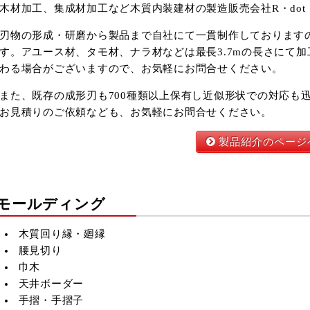
木材加工、集成材加工など木質内装建材の製造販売会社R・dot
刃物の形成・研磨から製品まで自社にて一貫制作しております
す。アユース材、タモ材、ナラ材などは最長3.7mの長さにて
わる場合がございますので、お気軽にお問合せください。
また、既存の成形刃も700種類以上保有し近似形状での対応も
お見積りのご依頼なども、お気軽にお問合せください。
製品紹介のページ
モールディング
木質回り縁・廻縁
腰見切り
2026年9月
巾木
火
水
木
金
土
天井ボーダー
1
2
3
4
5
手摺・手摺子