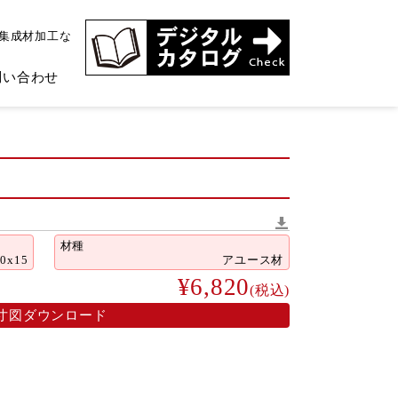
、集成材加工な
問い合わせ
材種
40x15
アユース材
¥6,820
(税込)
寸図ダウンロード