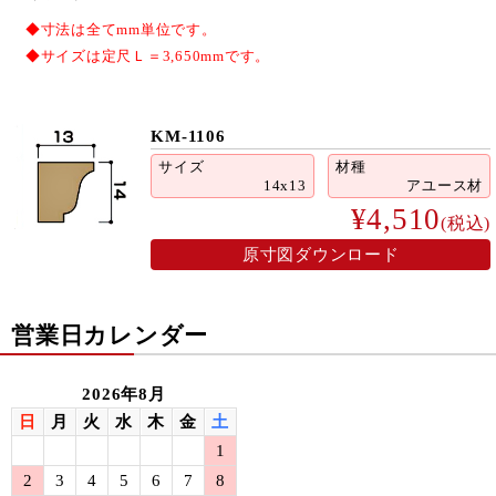
◆寸法は全てmm単位です。
◆サイズは定尺Ｌ＝3,650mmです。
KM-1106
サイズ
材種
14x13
アユース材
¥4,510
(税込)
原寸図ダウンロード
営業日カレンダー
2026年8月
日
月
火
水
木
金
土
1
2
3
4
5
6
7
8