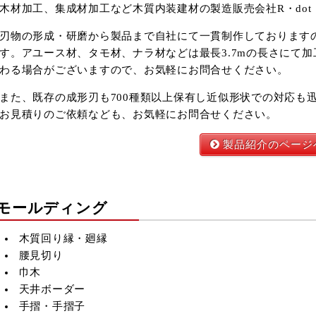
木材加工、集成材加工など木質内装建材の製造販売会社R・dot
刃物の形成・研磨から製品まで自社にて一貫制作しております
す。アユース材、タモ材、ナラ材などは最長3.7mの長さにて
わる場合がございますので、お気軽にお問合せください。
また、既存の成形刃も700種類以上保有し近似形状での対応も
お見積りのご依頼なども、お気軽にお問合せください。
製品紹介のページ
モールディング
木質回り縁・廻縁
腰見切り
2026年9月
巾木
火
水
木
金
土
天井ボーダー
1
2
3
4
5
手摺・手摺子