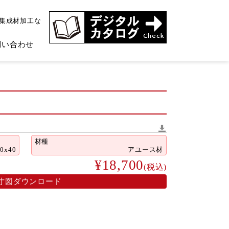
、集成材加工な
問い合わせ
材種
60x40
アユース材
¥18,700
(税込)
寸図ダウンロード