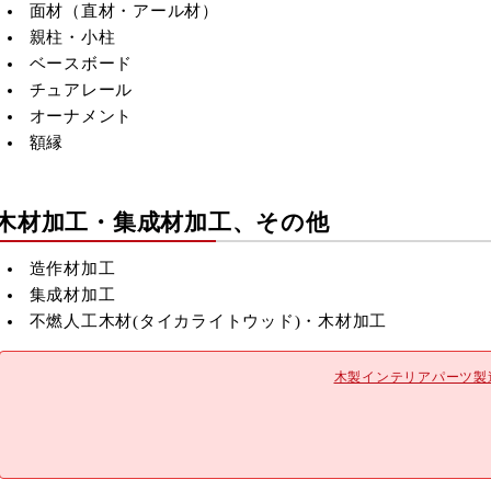
8
9
10
11
12
面材（直材・アール材）
親柱・小柱
15
16
17
18
19
ベースボード
22
23
24
25
26
チュアレール
29
30
オーナメント
■
は休業日です
額縁
木材加工・集成材加工、その他
造作材加工
集成材加工
不燃人工木材(
タイカライトウッド)・木材加工
木製インテリアパーツ製造