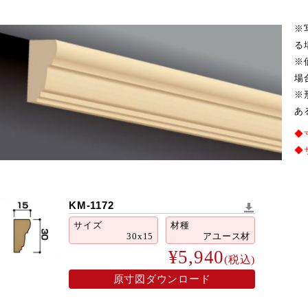
※
る
※
場
※
あ
◆
◆
KM-1172
サイズ
材種
30x15
アユース材
¥5,940
(税込)
2026年9月
火
水
木
金
土
原寸図ダウンロード
1
2
3
4
5