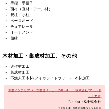
手摺・手摺子
面材（直材・アール材）
親柱・小柱
ベースボード
チュアレール
オーナメント
額縁
木材加工・集成材加工、その他
造作材加工
集成材加工
不燃人工木材(
タイカライトウッド)・木材加工
木製インテリアパーツ製造メーカーのR・dot・S株式会社(アールド
ットエス)
R・dot・S株式会社
〒820-0111 福岡県飯塚市有安958-20