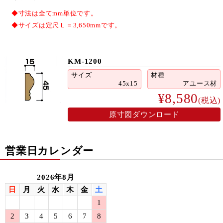
◆寸法は全てmm単位です。
◆サイズは定尺Ｌ＝3,650mmです。
KM-1200
サイズ
材種
45x15
アユース材
¥8,580
(税込)
原寸図ダウンロード
営業日カレンダー
2026年8月
日
月
火
水
木
金
土
1
2
3
4
5
6
7
8