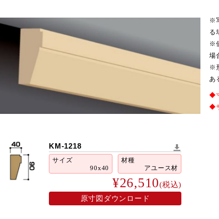
※
る
※
場
※
あ
◆
◆
KM-1218
サイズ
材種
90x40
アユース材
¥26,510
(税込)
2026年9月
火
水
木
金
土
原寸図ダウンロード
1
2
3
4
5