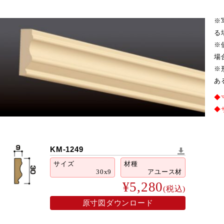
※
る
※
場
※
あ
◆
◆
KM-1249
サイズ
材種
30x9
アユース材
¥5,280
(税込)
2026年9月
火
水
木
金
土
原寸図ダウンロード
1
2
3
4
5