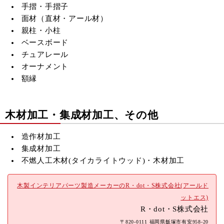
手摺・手摺子
面材（直材・アール材）
親柱・小柱
ベースボード
チュアレール
オーナメント
額縁
木材加工・集成材加工、その他
造作材加工
集成材加工
不燃人工木材(
タイカライトウッド)・木材加工
木製インテリアパーツ製造メーカーのR・dot・S株式会社(アールド
ットエス)
R・dot・S株式会社
〒820-0111 福岡県飯塚市有安958-20