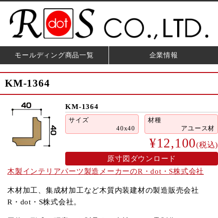
モールディング商品一覧
企業情報
KM-1364
KM-1364
サイズ
材種
40x40
アユース材
¥12,100
(税込)
原寸図ダウンロード
木製インテリアパーツ製造メーカーのR・dot・S株式会社
木材加工、集成材加工など木質内装建材の製造販売会社
R・dot・S株式会社。