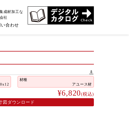
、集成材加工な
式会社
問い合わせ
材種
40x12
アユース材
¥6,820
(税込)
寸図ダウンロード