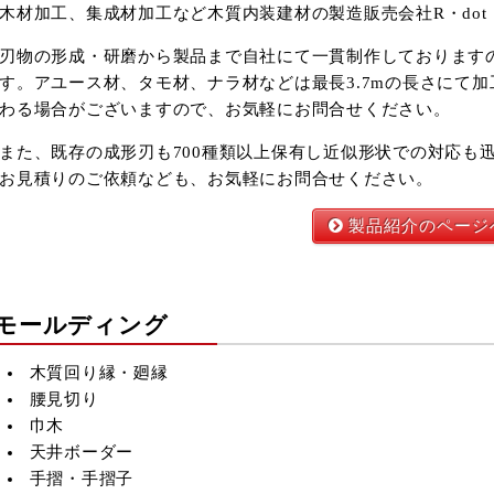
木材加工、集成材加工など木質内装建材の製造販売会社R・dot
刃物の形成・研磨から製品まで自社にて一貫制作しております
す。アユース材、タモ材、ナラ材などは最長3.7mの長さにて
わる場合がございますので、お気軽にお問合せください。
また、既存の成形刃も700種類以上保有し近似形状での対応も
お見積りのご依頼なども、お気軽にお問合せください。
製品紹介のページ
モールディング
木質回り縁・廻縁
腰見切り
2026年9月
巾木
火
水
木
金
土
天井ボーダー
1
2
3
4
5
手摺・手摺子