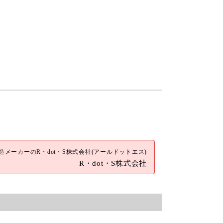
メーカーのR・dot・S株式会社(アールドットエス)
R・dot・S株式会社