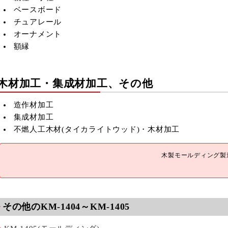
8
9
10
11
12
ベースボード
15
16
17
18
19
チュアレール
22
23
24
25
26
オーナメント
29
30
額縁
■
は休業日です
木材加工・集成材加工、その他
造作材加工
集成材加工
不燃人工木材(
タイカライトウッド)・木材加工
木製モールディング製造
その他のKM-1404～KM-1405