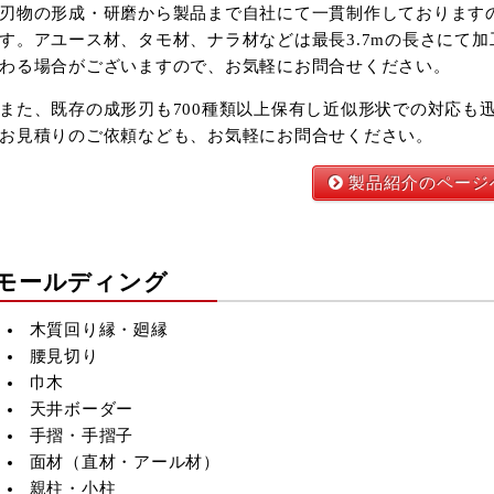
刃物の形成・研磨から製品まで自社にて一貫制作しております
す。アユース材、タモ材、ナラ材などは最長3.7mの長さにて
わる場合がございますので、お気軽にお問合せください。
また、既存の成形刃も700種類以上保有し近似形状での対応も
お見積りのご依頼なども、お気軽にお問合せください。
製品紹介のページ
モールディング
木質回り縁・廻縁
腰見切り
巾木
天井ボーダー
2026年9月
手摺・手摺子
火
水
木
金
土
面材（直材・アール材）
1
2
3
4
5
親柱・小柱