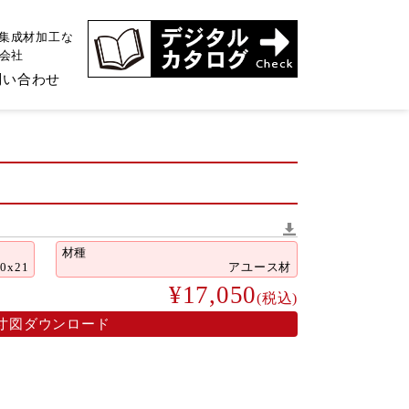
、集成材加工な
式会社
問い合わせ
材種
90x21
アユース材
¥17,050
(税込)
寸図ダウンロード