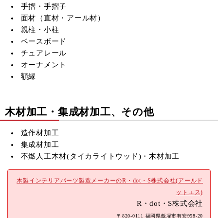
手摺・手摺子
面材（直材・アール材）
親柱・小柱
ベースボード
チュアレール
オーナメント
額縁
木材加工・集成材加工、その他
造作材加工
集成材加工
不燃人工木材(
タイカライトウッド)・木材加工
木製インテリアパーツ製造メーカーのR・dot・S株式会社(アールド
ットエス)
R・dot・S株式会社
〒820-0111 福岡県飯塚市有安958-20