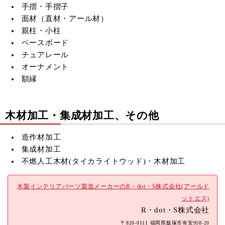
手摺・手摺子
面材（直材・アール材）
親柱・小柱
ベースボード
チュアレール
オーナメント
額縁
木材加工・集成材加工、その他
造作材加工
集成材加工
不燃人工木材(
タイカライトウッド)・木材加工
木製インテリアパーツ製造メーカーのR・dot・S株式会社(アールド
ットエス)
R・dot・S株式会社
〒820-0111 福岡県飯塚市有安958-20